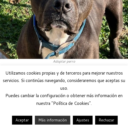
Adoptar perro
Utilizamos cookies propias y de terceros para mejorar nuestros
servicios. Si continúas navegando, consideraremos que aceptas su
uso.
Puedes cambiar la configuración o obtener más información en
nuestra "Política de Cookies".
Aceptar
Más información
Ajustes
Rechazar
·
© 2026
Help Guau
·
Funciona con
·
Diseñado con el
Tema Customizr
·