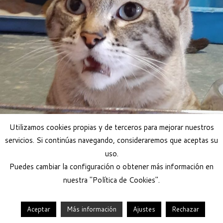
Utilizamos cookies propias y de terceros para mejorar nuestros
servicios. Si continúas navegando, consideraremos que aceptas su
uso.
Puedes cambiar la configuración o obtener más información en
nuestra "Política de Cookies".
Aceptar
Más información
Ajustes
Rechazar
·
© 2026
Help Guau
·
Funciona con
·
Diseñado con el
Tema Customizr
·