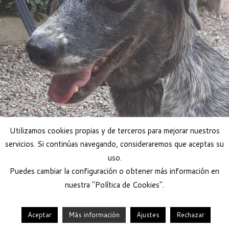
Utilizamos cookies propias y de terceros para mejorar nuestros
servicios. Si continúas navegando, consideraremos que aceptas su
uso.
Puedes cambiar la configuración o obtener más información en
nuestra "Política de Cookies".
Aceptar
Más información
Ajustes
Rechazar
·
© 2026
Help Guau
·
Funciona con
·
Diseñado con el
Tema Customizr
·