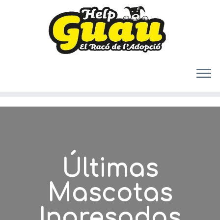
Saltar
al
contenido
Últimas
Mascotas
Ingresadas