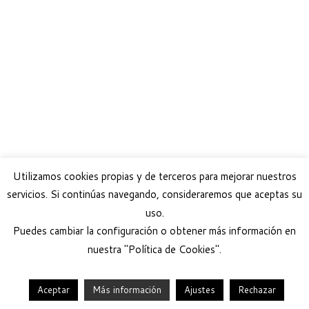
Utilizamos cookies propias y de terceros para mejorar nuestros
servicios. Si continúas navegando, consideraremos que aceptas su
uso.
Puedes cambiar la configuración o obtener más información en
nuestra "Política de Cookies".
Aceptar
Más información
Ajustes
Rechazar
·
© 2026
Help Guau
·
Funciona con
·
Diseñado con el
Tema Customizr
·