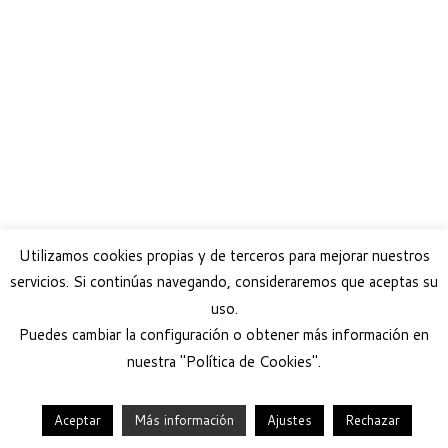
Utilizamos cookies propias y de terceros para mejorar nuestros
servicios. Si continúas navegando, consideraremos que aceptas su
uso.
Puedes cambiar la configuración o obtener más información en
nuestra "Política de Cookies".
Aceptar
Más información
Ajustes
Rechazar
·
© 2026
Help Guau
·
Funciona con
·
Diseñado con el
Tema Customizr
·