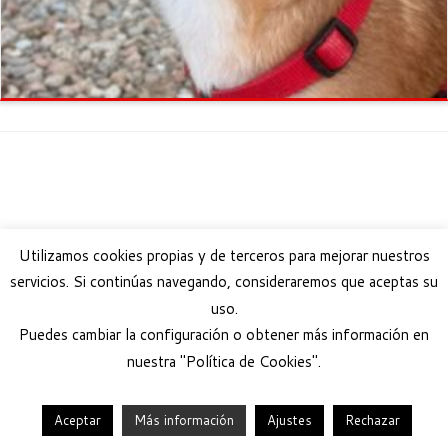
Utilizamos cookies propias y de terceros para mejorar nuestros
servicios. Si continúas navegando, consideraremos que aceptas su
uso.
Puedes cambiar la configuración o obtener más información en
nuestra "Política de Cookies".
Aceptar
Más información
Ajustes
Rechazar
·
© 2026
Help Guau
·
Funciona con
·
Diseñado con el
Tema Customizr
·