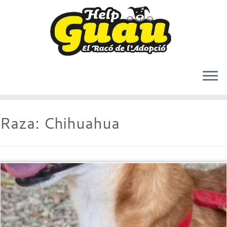
Saltar
Raza:
Chihuahua
al
contenido