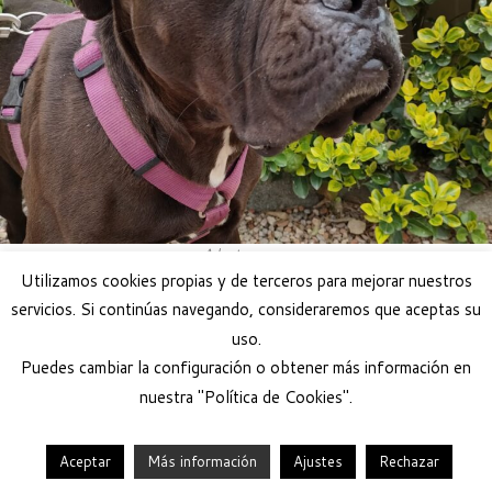
Adoptar perro
Utilizamos cookies propias y de terceros para mejorar nuestros
servicios. Si continúas navegando, consideraremos que aceptas su
uso.
Puedes cambiar la configuración o obtener más información en
nuestra "Política de Cookies".
Aceptar
Más información
Ajustes
Rechazar
·
© 2026
Help Guau
·
Funciona con
·
Diseñado con el
Tema Customizr
·