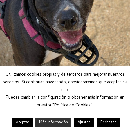
Utilizamos cookies propias y de terceros para mejorar nuestros
Adoptar perra
servicios. Si continúas navegando, consideraremos que aceptas su
uso.
Puedes cambiar la configuración o obtener más información en
nuestra "Política de Cookies".
Aceptar
Más información
Ajustes
Rechazar
·
© 2026
Help Guau
·
Funciona con
·
Diseñado con el
Tema Customizr
·