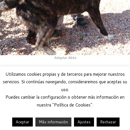
Adoptar Akita
Utilizamos cookies propias y de terceros para mejorar nuestros
servicios. Si continúas navegando, consideraremos que aceptas su
uso.
Puedes cambiar la configuración o obtener más información en
nuestra "Política de Cookies".
Aceptar
Más información
Ajustes
Rechazar
·
© 2026
Help Guau
·
Funciona con
·
Diseñado con el
Tema Customizr
·