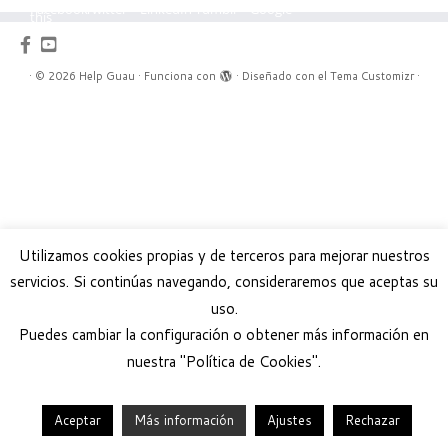
Facebook
Twitter
LinkedIn
Tumblr
Google
this
Plus
·
© 2026
Help Guau
·
Funciona con
·
Diseñado con el
Tema Customizr
·
Utilizamos cookies propias y de terceros para mejorar nuestros
servicios. Si continúas navegando, consideraremos que aceptas su
uso.
Puedes cambiar la configuración o obtener más información en
nuestra "Política de Cookies".
Aceptar
Más información
Ajustes
Rechazar