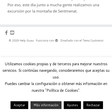
Facebook
Twitter
LinkedIn
Tumblr
Google
this
Por eso, este día junto a mucha gente realizamos una
excursión por la montaña de Sentmenat.
Plus
·
© 2026
Help Guau
·
Funciona con
·
Diseñado con el
Tema Customizr
·
Utilizamos cookies propias y de terceros para mejorar nuestros
servicios. Si continúas navegando, consideraremos que aceptas su
uso.
Puedes cambiar la configuración o obtener más información en
nuestra "Política de Cookies".
Aceptar
Más información
Ajustes
Rechazar