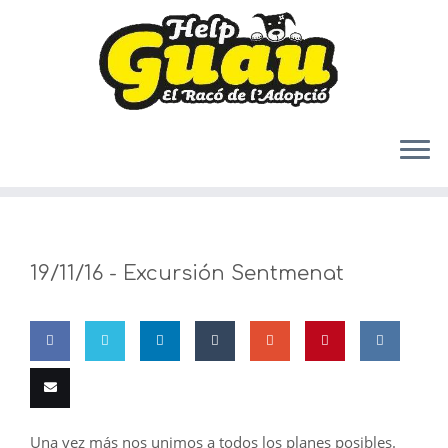
Saltar
al
contenido
19/11/16 -
Excursión Sentmenat
Share
Share
Share
Share
Share
Pin
Share
on
on
on
on
on
this
on VK
Email
Una vez más nos unimos a todos los planes posibles.