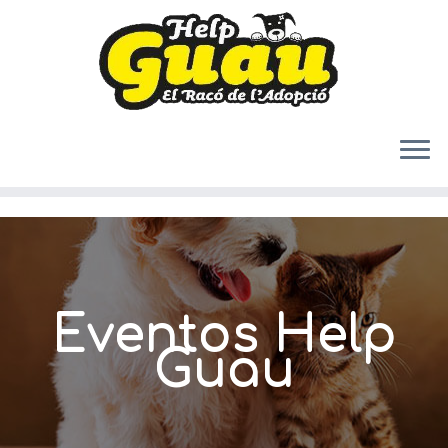
Saltar
al
contenido
Eventos Help
Guau