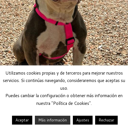
Adoptar perro
Utilizamos cookies propias y de terceros para mejorar nuestros
servicios. Si continúas navegando, consideraremos que aceptas su
uso.
Puedes cambiar la configuración o obtener más información en
nuestra "Política de Cookies".
Aceptar
Más información
Ajustes
Rechazar
·
© 2026
Help Guau
·
Funciona con
·
Diseñado con el
Tema Customizr
·