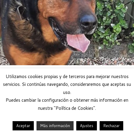
Utilizamos cookies propias y de terceros para mejorar nuestros
servicios. Si continúas navegando, consideraremos que aceptas su
uso.
Puedes cambiar la configuración o obtener más información en
nuestra "Política de Cookies".
Aceptar
Más información
Ajustes
Rechazar
·
© 2026
Help Guau
·
Funciona con
·
Diseñado con el
Tema Customizr
·