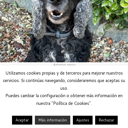
Adoptar perro
Utilizamos cookies propias y de terceros para mejorar nuestros
servicios. Si continúas navegando, consideraremos que aceptas su
uso.
Puedes cambiar la configuración o obtener más información en
nuestra "Política de Cookies".
Aceptar
Más información
Ajustes
Rechazar
·
© 2026
Help Guau
·
Funciona con
·
Diseñado con el
Tema Customizr
·