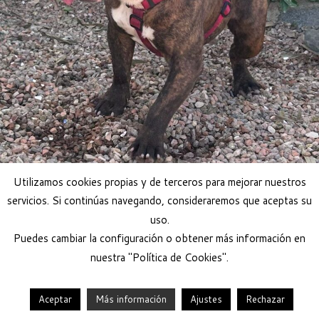
Adoptar perro
Utilizamos cookies propias y de terceros para mejorar nuestros
servicios. Si continúas navegando, consideraremos que aceptas su
uso.
Puedes cambiar la configuración o obtener más información en
nuestra "Política de Cookies".
Aceptar
Más información
Ajustes
Rechazar
·
© 2026
Help Guau
·
Funciona con
·
Diseñado con el
Tema Customizr
·