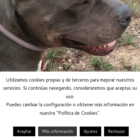
Utilizamos cookies propias y de terceros para mejorar nuestros
servicios. Si continúas navegando, consideraremos que aceptas su
Adoptar perro
uso.
Puedes cambiar la configuración o obtener más información en
nuestra "Política de Cookies".
Aceptar
Más información
Ajustes
Rechazar
·
© 2026
Help Guau
·
Funciona con
·
Diseñado con el
Tema Customizr
·