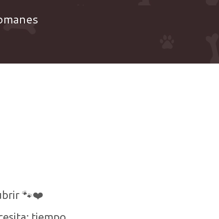
romanes
brir 🐾❤️
cesita: tiempo,