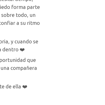
miedo forma parte
, sobre todo, un
onfiar a su ritmo
oria, y cuando se
a dentro ❤️
oportunidad que
e una compañera
e de ella ❤️