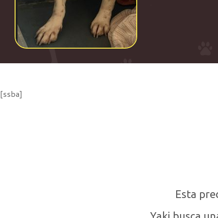
[ssba]
Esta pre
Yaki busca una