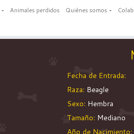
a
Animales perdidos
Quiénes somos
Cola
Fecha de Entrada:
Raza:
Beagle
Sexo:
Hembra
Tamaño:
Mediano
Año de Nacimiento: