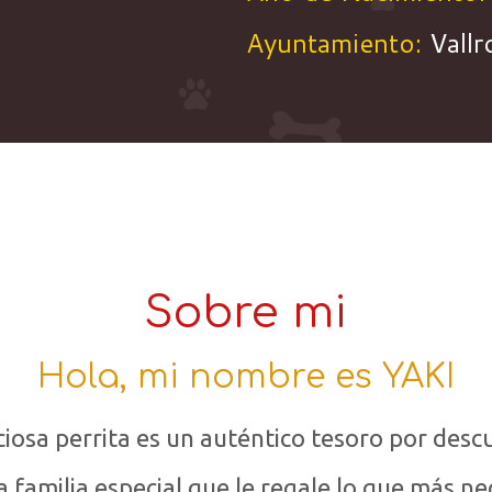
Ayuntamiento:
Vall
Sobre mi
Hola, mi nombre es YAKI
ciosa perrita es un auténtico tesoro por descu
 familia especial que le regale lo que más ne