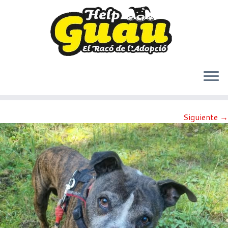
Saltar
Siguiente →
al
contenido