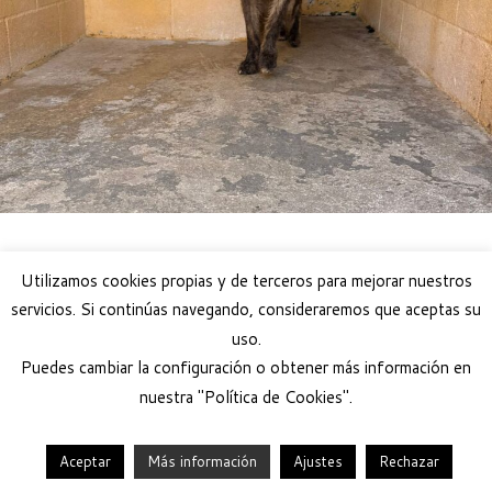
Utilizamos cookies propias y de terceros para mejorar nuestros
servicios. Si continúas navegando, consideraremos que aceptas su
uso.
Puedes cambiar la configuración o obtener más información en
nuestra "Política de Cookies".
Aceptar
Más información
Ajustes
Rechazar
·
© 2026
Help Guau
·
Funciona con
·
Diseñado con el
Tema Customizr
·