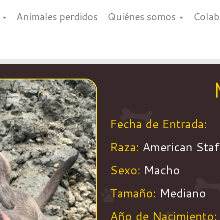
a
Animales perdidos
Quiénes somos
Cola
Fecha de Entrada:
Raza:
American Staf
Sexo:
Macho
Tamaño:
Mediano
Año de Nacimiento: