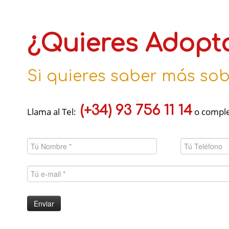
¿Quieres Adopt
Si quieres saber más so
(+34) 93 756 11 14
Llama al Tel:
o comple