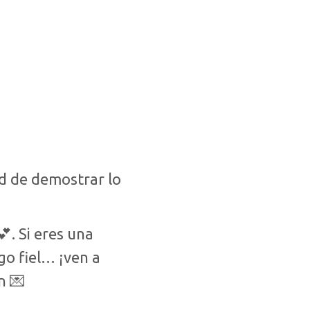
d de demostrar lo
. Si eres una
go fiel… ¡ven a
n 💌