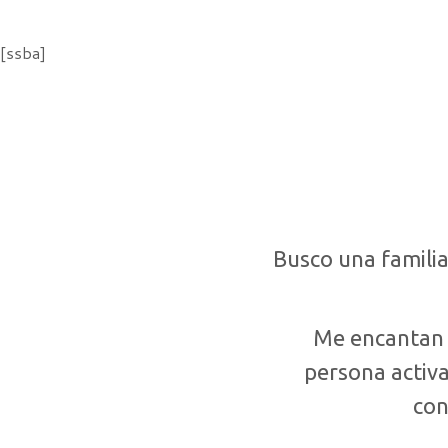
[ssba]
Busco una famili
Me encantan l
persona activa
con