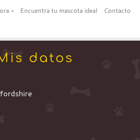
bora
Encuentra tu mascota ideal
Contacto
Mis datos
fordshire