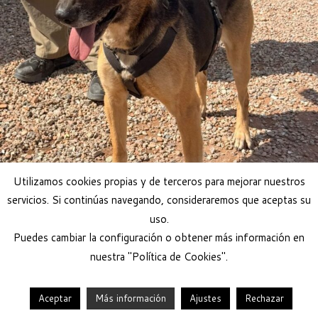
Utilizamos cookies propias y de terceros para mejorar nuestros
servicios. Si continúas navegando, consideraremos que aceptas su
uso.
Puedes cambiar la configuración o obtener más información en
nuestra "Política de Cookies".
Aceptar
Más información
Ajustes
Rechazar
·
© 2026
Help Guau
·
Funciona con
·
Diseñado con el
Tema Customizr
·