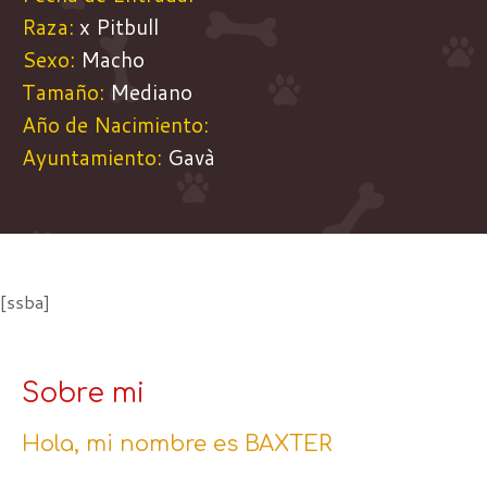
Raza:
x Pitbull
Sexo:
Macho
Tamaño:
Mediano
Año de Nacimiento:
Ayuntamiento:
Gavà
[ssba]
Sobre mi
Hola, mi nombre es BAXTER