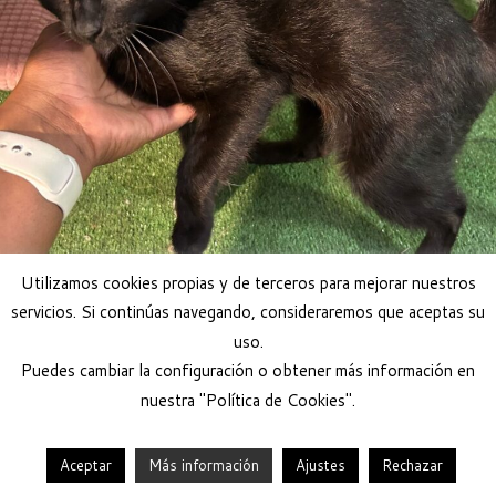
Utilizamos cookies propias y de terceros para mejorar nuestros
servicios. Si continúas navegando, consideraremos que aceptas su
uso.
Puedes cambiar la configuración o obtener más información en
nuestra "Política de Cookies".
Aceptar
Más información
Ajustes
Rechazar
·
© 2026
Help Guau
·
Funciona con
·
Diseñado con el
Tema Customizr
·