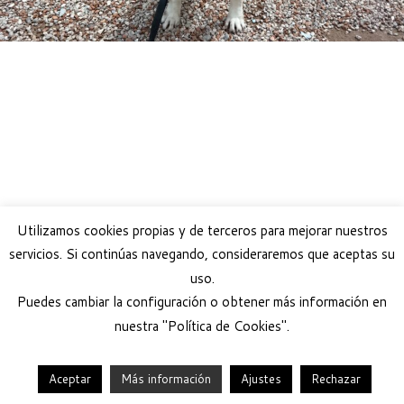
Utilizamos cookies propias y de terceros para mejorar nuestros
servicios. Si continúas navegando, consideraremos que aceptas su
uso.
Puedes cambiar la configuración o obtener más información en
nuestra "Política de Cookies".
Aceptar
Más información
Ajustes
Rechazar
·
© 2026
Help Guau
·
Funciona con
·
Diseñado con el
Tema Customizr
·