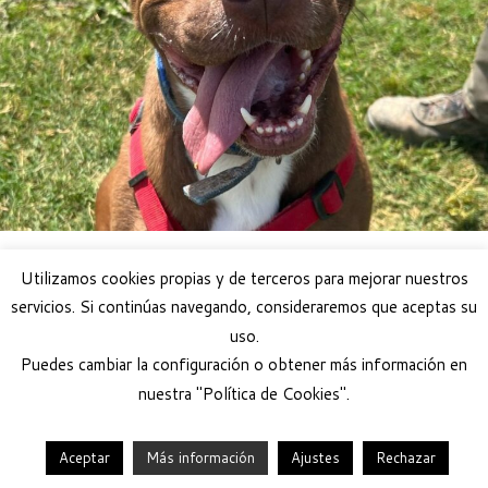
Utilizamos cookies propias y de terceros para mejorar nuestros
servicios. Si continúas navegando, consideraremos que aceptas su
uso.
Puedes cambiar la configuración o obtener más información en
nuestra "Política de Cookies".
Aceptar
Más información
Ajustes
Rechazar
·
© 2026
Help Guau
·
Funciona con
·
Diseñado con el
Tema Customizr
·